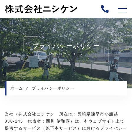
ホーム
当社について
プライバシーポリシー
事業紹介
PRIVACY POLICY
施工実績
採用の流れ
採用情報
（土木施工管理）
ホーム
プライバシーポリシー
採用情報
（土木作業員）
よくある質問
当社（株式会社ニシケン 所在地：長崎県諫早市小船越
お知らせ
930-245 代表者：西川 伊和喜）は、本ウェブサイト上で
コンテンツ
提供するサービス（以下本サービス）におけるプライバシー